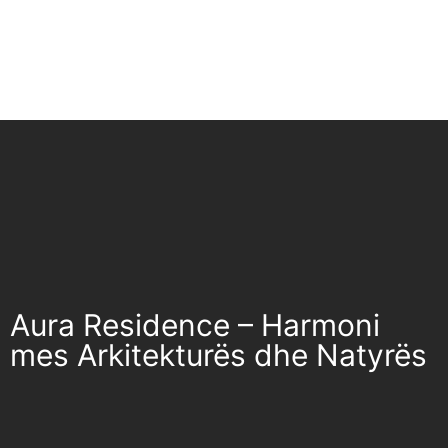
Aura Residence – Harmoni
Aura Residence – Harmoni
mes Arkitekturës dhe Natyrës
mes Arkitekturës dhe Natyrës